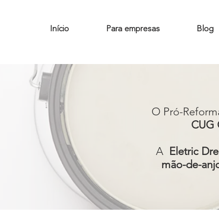
Início
Para empresas
Blog
O Pró-Reforma
CUG C
A
Eletric Dr
mão-de-anj