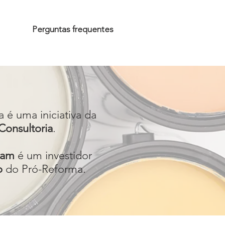
Perguntas frequentes
 é uma iniciativa da
onsultoria
.
eam
é um investidor
o
do Pró-Reforma.