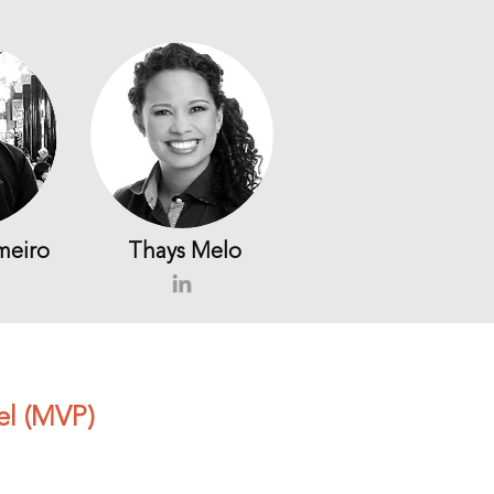
meiro
Thays Melo
el (MVP)