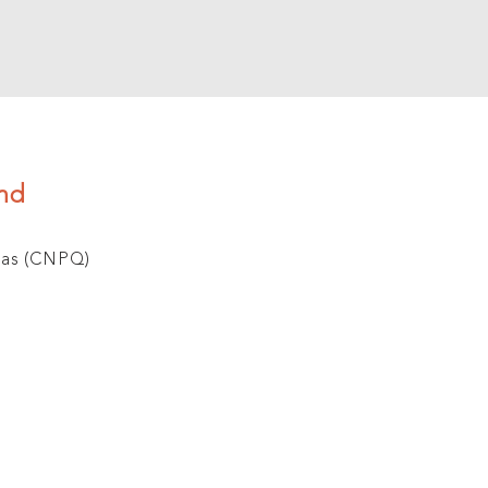
End
das (CNPQ)