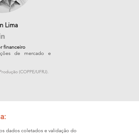
on Lima
r financeiro
liações de mercado e
 Produção (COPPE/UFRJ).
a:
 dos dados coletados
e
validação do