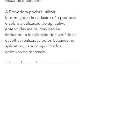
Usuários e parceiros.
A Provedora poderá utilizar
informações de cadastro não pessoais
e sobre a utilização do aplicativo,
entendidas assim, mas não se
limitando, a localização dos Usuários e
escolhas realizadas pelos Usuários no
aplicativo, para compor dados
coletivos de mercado.
A Provedora poderá contratar serviços
de terceiros para dar suporte às
atividades do aplicativo, estendendo a
eles os compromissos de privacidade
assumidos por ela por meio de
cláusula específica incluída no contrato
de prestação de serviço.
As informações cadastrais e de
utilização de Usuários, lojas e