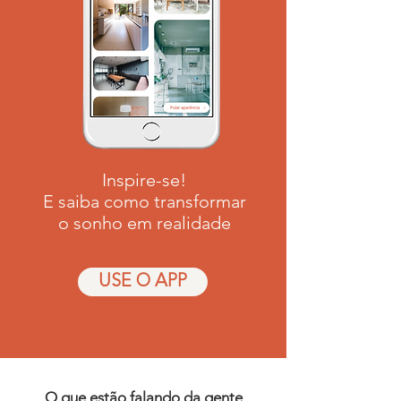
Inspire-se!
E saiba como transformar
o sonho em realidade
USE O APP
O que estão falando da gente