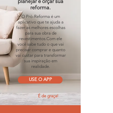
planejar e orçar sua
reforma.
O Pró-Reforma é um
aplicativo que te ajuda a
fazer as melhores escolhas
para sua obra de
revestimentos.Com ele
você sabe tudo o que vai
precisar comprar e quanto
vai custar para transformar
sua inspiração em
realidade.
USE O APP
É de graça!