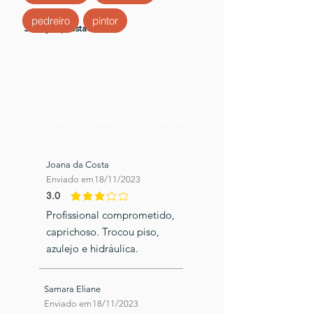
pedreiro
pintor
Serviços prestados
Confira as avaliações de clientes
Joana da Costa
Enviado em
18/11/2023
3.0
classificação média é 3 de 5
Profissional comprometido,
caprichoso. Trocou piso,
azulejo e hidráulica.
Samara Eliane
Enviado em
18/11/2023