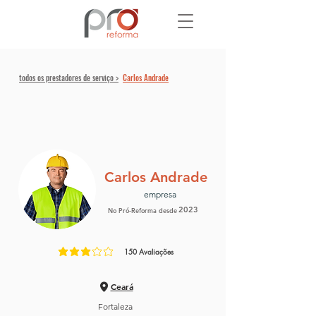
todos os prestadores de serviço >
Carlos Andrade
Carlos Andrade
empresa
2023
No Pró-Reforma desde
150
Avaliações
classificação média é 3 de 5, com base em 150 votos, Avaliaç
Ceará
Fortaleza