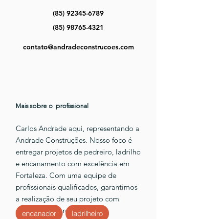
(85) 92345-6789
(85) 98765-4321
contato@andradeconstrucoes.com
Mais sobre o profissional
Carlos Andrade aqui, representando a
Andrade Construções. Nosso foco é
entregar projetos de pedreiro, ladrilho
e encanamento com excelência em
Fortaleza. Com uma equipe de
profissionais qualificados, garantimos
a realização de seu projeto com
eficácia e dentro do prazo.
encanador
ladrilheiro