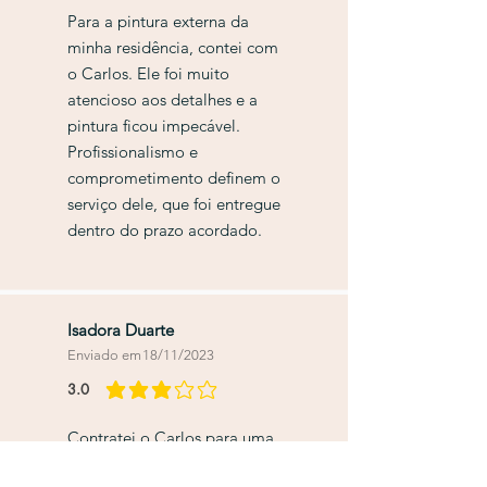
Para a pintura externa da
minha residência, contei com
o Carlos. Ele foi muito
atencioso aos detalhes e a
pintura ficou impecável.
Profissionalismo e
comprometimento definem o
serviço dele, que foi entregue
dentro do prazo acordado.
Isadora Duarte
Enviado em
18/11/2023
3.0
classificação média é 3 de 5
Contratei o Carlos para uma
reforma hidráulica e o serviço