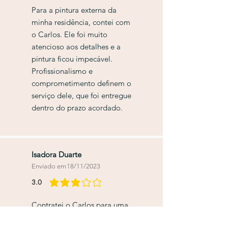
Para a pintura externa da
minha residência, contei com
o Carlos. Ele foi muito
atencioso aos detalhes e a
pintura ficou impecável.
Profissionalismo e
comprometimento definem o
serviço dele, que foi entregue
dentro do prazo acordado.
Isadora Duarte
Enviado em
18/11/2023
3.0
classificação média é 3 de 5
Contratei o Carlos para uma
reforma hidráulica e o serviço