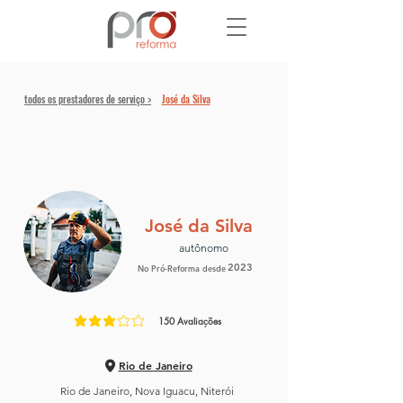
todos os prestadores de serviço >
José da Silva
José da Silva
autônomo
2023
No Pró-Reforma desde
150
Avaliações
classificação média é 3 de 5, com base em 150 votos, Avaliaç
Rio de Janeiro
Rio de Janeiro, Nova Iguacu, Niterói