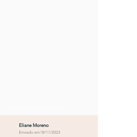
Confira minhas avaliações
Eliane Moreno
Enviado em
18/11/2023