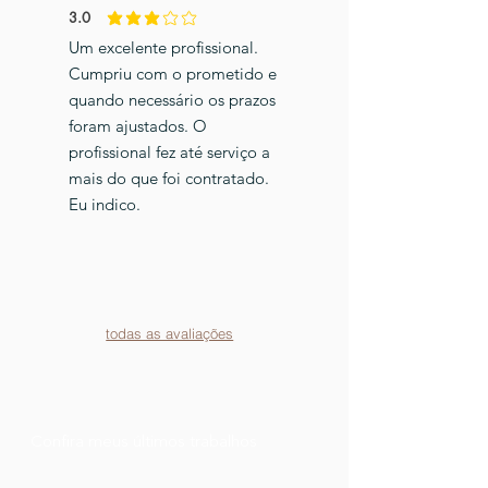
3.0
classificação média é 3 de 5
Um excelente profissional.
Cumpriu com o prometido e
quando necessário os prazos
foram ajustados. O
profissional fez até serviço a
mais do que foi contratado.
Eu indico.
todas as avaliações
Confira meus últimos trabalhos