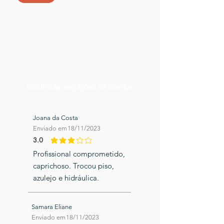
Confira as avaliações de clientes
Joana da Costa
Enviado em
18/11/2023
3.0
classificação média é 3 de 5
Profissional comprometido,
caprichoso. Trocou piso,
azulejo e hidráulica.
Samara Eliane
Enviado em
18/11/2023