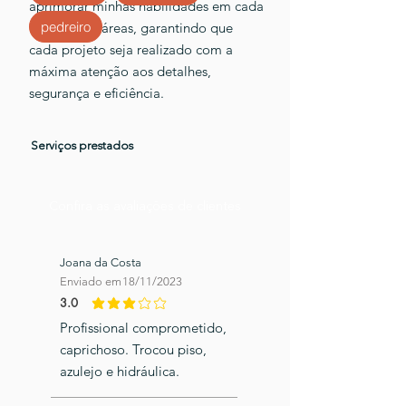
aprimorar minhas habilidades em cada
pedreiro
uma dessas áreas, garantindo que
cada projeto seja realizado com a
máxima atenção aos detalhes,
segurança e eficiência.
Serviços prestados
Confira as avaliações de clientes
Joana da Costa
Enviado em
18/11/2023
3.0
classificação média é 3 de 5
Profissional comprometido,
caprichoso. Trocou piso,
azulejo e hidráulica.