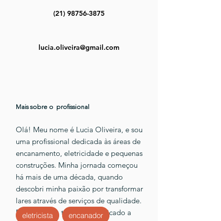
(21) 98756-3875
lucia.oliveira@gmail.com
Mais sobre o profissional
Olá! Meu nome é Lucia Oliveira, e sou
uma profissional dedicada às áreas de
encanamento, eletricidade e pequenas
construções. Minha jornada começou
há mais de uma década, quando
descobri minha paixão por transformar
lares através de serviços de qualidade.
Desde então, tenho me dedicado a
eletricista
encanador