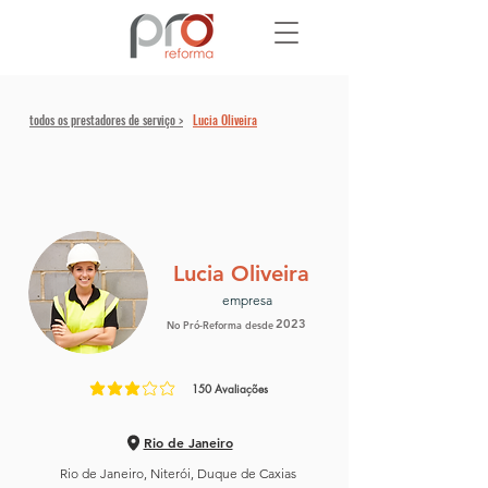
todos os prestadores de serviço >
Lucia Oliveira
Lucia Oliveira
empresa
2023
No Pró-Reforma desde
150
Avaliações
classificação média é 3 de 5, com base em 150 votos, Avaliaç
Rio de Janeiro
Rio de Janeiro, Niterói, Duque de Caxias