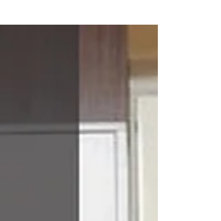
solvente, tinta epóxi à base d’água e tinta
acrílica