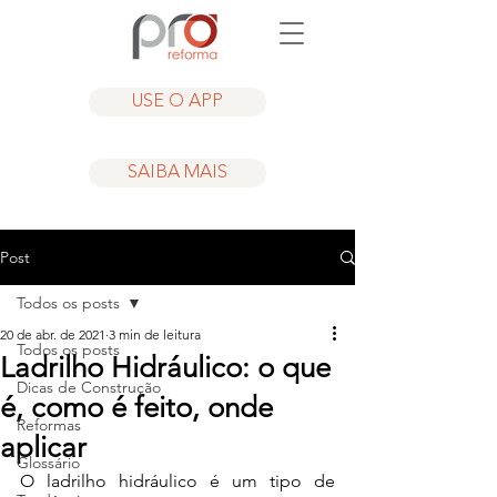
USE O APP
SAIBA MAIS
Post
Todos os posts
20 de abr. de 2021
3 min de leitura
Todos os posts
Ladrilho Hidráulico: o que
Dicas de Construção
é, como é feito, onde
Reformas
aplicar
Glossário
O ladrilho hidráulico é um tipo de 