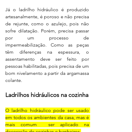
Já o ladrilho hidráulico é produzido 
artesanalmente, é poroso e não precisa 
de rejunte, como o azulejo, pois não 
sofre dilatação. Porém, precisa passar 
por um processo de 
impermeabilização. Como as peças 
têm diferenças na espessura, o
assentamento deve ser feito por 
pessoas habilitadas, pois precisa de um 
bom nivelamento a partir da argamassa 
colante.
Ladrilhos hidráulicos na cozinha
O ladrilho hidráulico pode ser usado 
em todos os ambientes da casa, mas é 
mais comum  ser aplicado na 
decoração de cozinhas e banheiros.